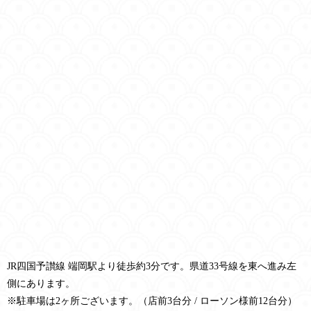
JR四国予讃線 端岡駅より徒歩約3分です。県道33号線を東へ進み左
側にあります。
※駐車場は2ヶ所ございます。（店前3台分 / ローソン様前12台分）