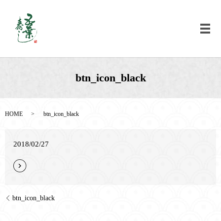
メ
btn_icon_black
HOME
btn_icon_black
2018/02/27
btn_icon_black