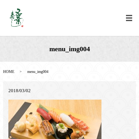
メ
menu_img004
HOME
menu_img004
2018/03/02