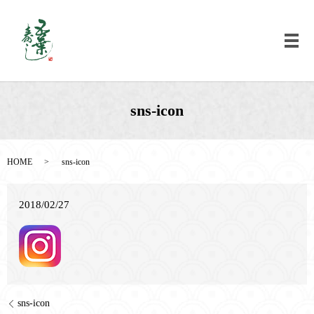
メ
sns-icon
HOME
sns-icon
2018/02/27
sns-icon